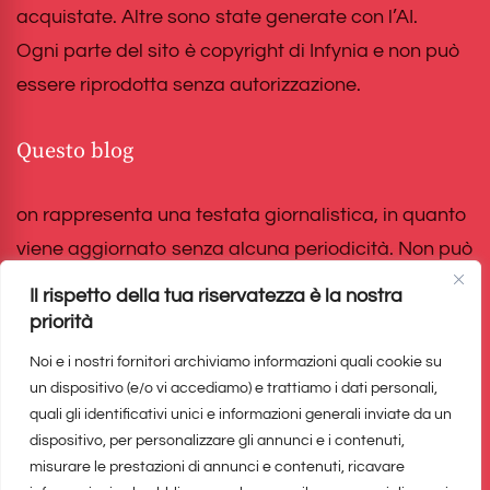
acquistate. Altre sono state generate con l’AI.
Ogni parte del sito è copyright di Infynia e non può
essere riprodotta senza autorizzazione.
Questo blog
on rappresenta una testata giornalistica, in quanto
viene aggiornato senza alcuna periodicità. Non può
pertanto considerarsi un prodotto editoriale ai
Il rispetto della tua riservatezza è la nostra
sensi della legge n. 62 del 7/03/2001.
priorità
Noi e i nostri fornitori archiviamo informazioni quali cookie su
Il network di
un dispositivo (e/o vi accediamo) e trattiamo i dati personali,
quali gli identificativi unici e informazioni generali inviate da un
dispositivo, per personalizzare gli annunci e i contenuti,
misurare le prestazioni di annunci e contenuti, ricavare