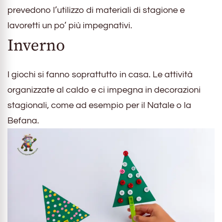
prevedono l’utilizzo di materiali di stagione e
lavoretti un po’ più impegnativi.
Inverno
I giochi si fanno soprattutto in casa. Le attività
organizzate al caldo e ci impegna in decorazioni
stagionali, come ad esempio per il Natale o la
Befana.