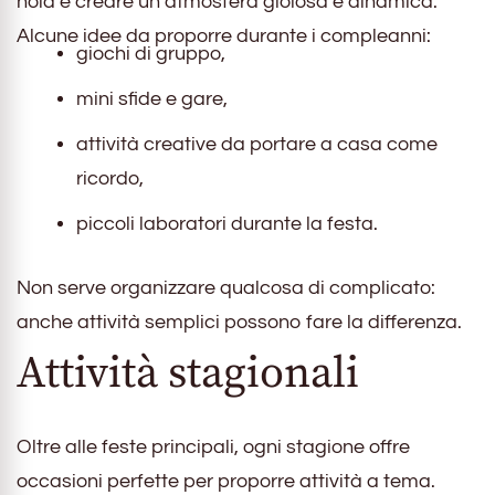
noia e creare un’atmosfera gioiosa e dinamica.
Alcune idee da proporre durante i compleanni:
giochi di gruppo,
mini sfide e gare,
attività creative da portare a casa come
ricordo,
piccoli laboratori durante la festa.
Non serve organizzare qualcosa di complicato:
anche attività semplici possono fare la differenza.
Attività stagionali
Oltre alle feste principali, ogni stagione offre
occasioni perfette per proporre attività a tema.