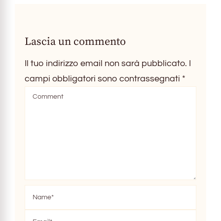
Lascia un commento
Il tuo indirizzo email non sarà pubblicato.
I
campi obbligatori sono contrassegnati
*