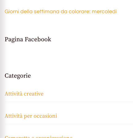
Giorni della settimana da colorare: mercoledì
Pagina Facebook
Categorie
Attività creative
Attività per occasioni