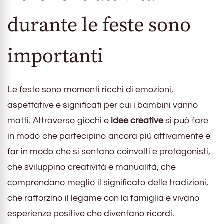
durante le feste sono
importanti
Le feste sono momenti ricchi di emozioni,
aspettative e significati per cui i bambini vanno
matti. Attraverso giochi e
idee creative
si può fare
in modo che partecipino ancora più attivamente e
far in modo che si sentano coinvolti e protagonisti,
che sviluppino creatività e manualità, che
comprendano meglio il significato delle tradizioni,
che rafforzino il legame con la famiglia e vivano
esperienze positive che diventano ricordi.