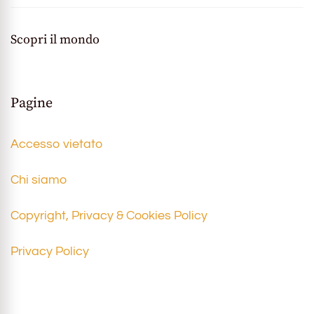
Scopri il mondo
Pagine
Accesso vietato
Chi siamo
Copyright, Privacy & Cookies Policy
Privacy Policy