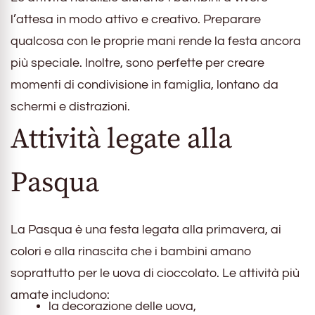
l’attesa in modo attivo e creativo. Preparare
qualcosa con le proprie mani rende la festa ancora
più speciale. Inoltre, sono perfette per creare
momenti di condivisione in famiglia, lontano da
schermi e distrazioni.
Attività legate alla
Pasqua
La Pasqua è una festa legata alla primavera, ai
colori e alla rinascita che i bambini amano
soprattutto per le uova di cioccolato. Le attività più
amate includono:
la decorazione delle uova,