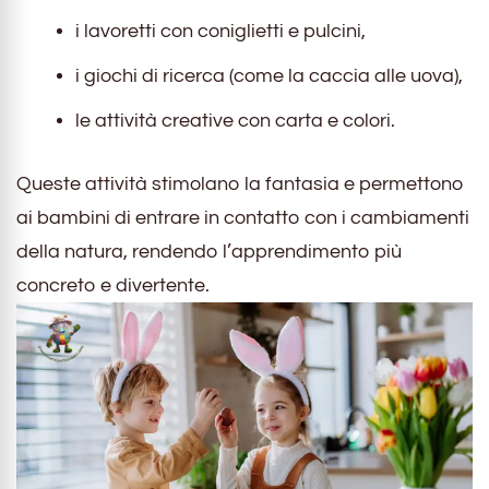
i lavoretti con coniglietti e pulcini,
i giochi di ricerca (come la caccia alle uova),
le attività creative con carta e colori.
Queste attività stimolano la fantasia e permettono
ai bambini di entrare in contatto con i cambiamenti
della natura, rendendo l’apprendimento più
concreto e divertente.