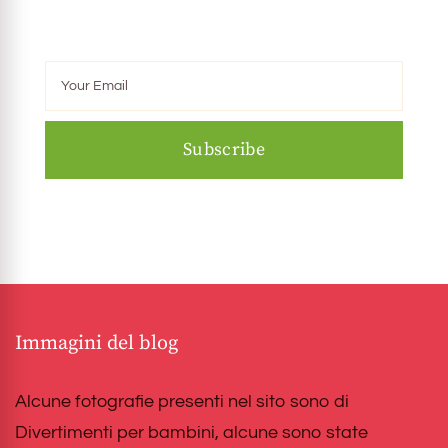
Immagini del blog
Alcune fotografie presenti nel sito sono di
Divertimenti per bambini, alcune sono state