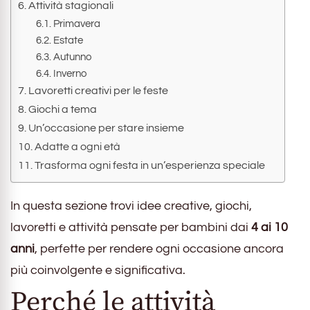
Attività stagionali
Primavera
Estate
Autunno
Inverno
Lavoretti creativi per le feste
Giochi a tema
Un’occasione per stare insieme
Adatte a ogni età
Trasforma ogni festa in un’esperienza speciale
In questa sezione trovi idee creative, giochi,
lavoretti e attività pensate per bambini dai
4 ai 10
anni
, perfette per rendere ogni occasione ancora
più coinvolgente e significativa.
Perché le attività