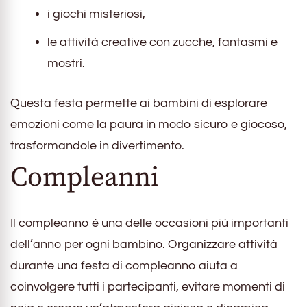
i giochi misteriosi,
le attività creative con zucche, fantasmi e
mostri.
Questa festa permette ai bambini di esplorare
emozioni come la paura in modo sicuro e giocoso,
trasformandole in divertimento.
Compleanni
Il compleanno è una delle occasioni più importanti
dell’anno per ogni bambino. Organizzare attività
durante una festa di compleanno aiuta a
coinvolgere tutti i partecipanti, evitare momenti di