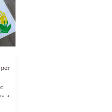
 per
no
re lo