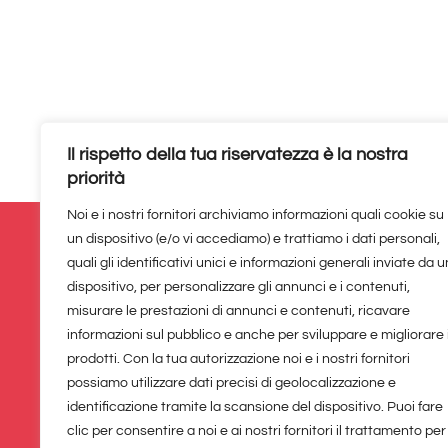
Il rispetto della tua riservatezza è la nostra
priorità
Noi e i nostri fornitori archiviamo informazioni quali cookie su
un dispositivo (e/o vi accediamo) e trattiamo i dati personali,
quali gli identificativi unici e informazioni generali inviate da u
dispositivo, per personalizzare gli annunci e i contenuti,
Immagini del blog
misurare le prestazioni di annunci e contenuti, ricavare
informazioni sul pubblico e anche per sviluppare e migliorare 
Alcune fotografie presenti nel sito sono di
prodotti. Con la tua autorizzazione noi e i nostri fornitori
possiamo utilizzare dati precisi di geolocalizzazione e
Divertimenti per bambini, alcune sono stat
identificazione tramite la scansione del dispositivo. Puoi fare
acquistate. Altre sono state generate con
clic per consentire a noi e ai nostri fornitori il trattamento per