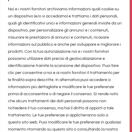
Noi e i nostri fornitori archiviamo informazioni quali cookie su
Il network di
un dispositivo (e/o vi accediamo) e trattiamo i dati personali,
quali gli identificativi unici e informazioni generali inviate da un
dispositivo, per personalizzare gli annunci e i contenuti,
misurare le prestazioni di annunci e contenuti, ricavare
informazioni sul pubblico e anche per sviluppare e migliorare i
prodotti. Con la tua autorizzazione noi e i nostri fornitori
possiamo utilizzare dati precisi di geolocalizzazione e
identificazione tramite la scansione del dispositivo. Puoi fare
clic per consentire a noi e ai nostri fornitori il trattamento per
le finalità sopra descritte. In alternativa puoi accedere a
informazioni più dettagliate e modificare le tue preferenze
prima di acconsentire o di negare il consenso. Si rende noto
che alcuni trattamenti dei dati personali possono non
richiedere il tuo consenso, ma hai il diritto di opporti a tale
trattamento. Le tue preferenze si applicheranno solo a
questo sito web. Puoi modificare le tue preferenze in qualsiasi
realizzato da
Marina Galatioto
e
Infynia
©2026 Tutti i diritti
momento ritornando su questo sito o consultando la nostra