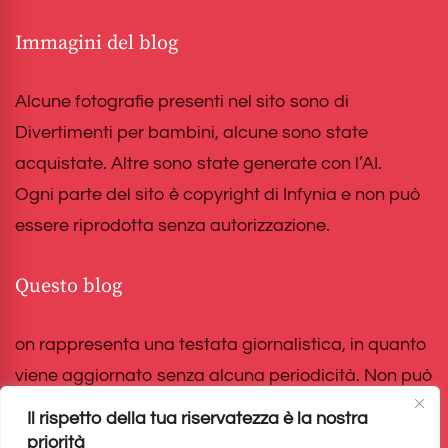
Immagini del blog
Alcune fotografie presenti nel sito sono di
Divertimenti per bambini, alcune sono state
acquistate. Altre sono state generate con l’AI.
Ogni parte del sito è copyright di Infynia e non può
essere riprodotta senza autorizzazione.
Questo blog
on rappresenta una testata giornalistica, in quanto
viene aggiornato senza alcuna periodicità. Non può
pertanto considerarsi un prodotto editoriale ai
Il rispetto della tua riservatezza è la nostra
sensi della legge n. 62 del 7/03/2001.
priorità