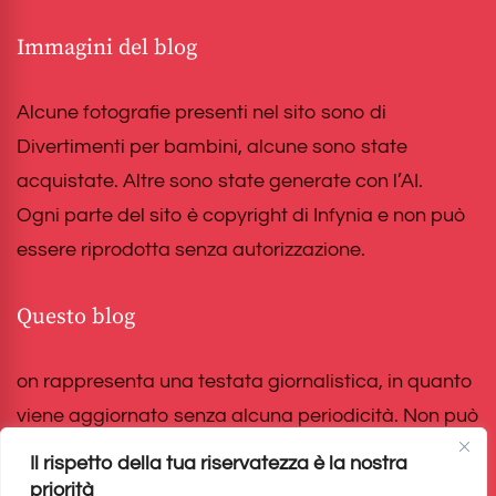
Immagini del blog
Alcune fotografie presenti nel sito sono di
Divertimenti per bambini, alcune sono state
acquistate. Altre sono state generate con l’AI.
Ogni parte del sito è copyright di Infynia e non può
essere riprodotta senza autorizzazione.
Questo blog
on rappresenta una testata giornalistica, in quanto
viene aggiornato senza alcuna periodicità. Non può
pertanto considerarsi un prodotto editoriale ai
Il rispetto della tua riservatezza è la nostra
sensi della legge n. 62 del 7/03/2001.
priorità