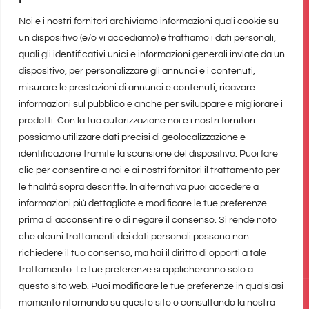
Noi e i nostri fornitori archiviamo informazioni quali cookie su
Il network di
un dispositivo (e/o vi accediamo) e trattiamo i dati personali,
quali gli identificativi unici e informazioni generali inviate da un
dispositivo, per personalizzare gli annunci e i contenuti,
misurare le prestazioni di annunci e contenuti, ricavare
informazioni sul pubblico e anche per sviluppare e migliorare i
prodotti. Con la tua autorizzazione noi e i nostri fornitori
possiamo utilizzare dati precisi di geolocalizzazione e
identificazione tramite la scansione del dispositivo. Puoi fare
clic per consentire a noi e ai nostri fornitori il trattamento per
le finalità sopra descritte. In alternativa puoi accedere a
informazioni più dettagliate e modificare le tue preferenze
prima di acconsentire o di negare il consenso. Si rende noto
che alcuni trattamenti dei dati personali possono non
richiedere il tuo consenso, ma hai il diritto di opporti a tale
trattamento. Le tue preferenze si applicheranno solo a
questo sito web. Puoi modificare le tue preferenze in qualsiasi
realizzato da
Marina Galatioto
e
Infynia
©2026 Tutti i diritti
momento ritornando su questo sito o consultando la nostra