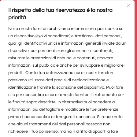
pertanto considerarsi un prodotto editoriale ai
Il rispetto della tua riservatezza è la nostra
sensi della legge n. 62 del 7/03/2001.
priorità
Noi e i nostri fornitori archiviamo informazioni quali cookie su
Il network di
un dispositivo (e/o vi accediamo) e trattiamo i dati personali,
quali gli identificativi unici e informazioni generali inviate da un
dispositivo, per personalizzare gli annunci e i contenuti,
misurare le prestazioni di annunci e contenuti, ricavare
informazioni sul pubblico e anche per sviluppare e migliorare i
prodotti. Con la tua autorizzazione noi e i nostri fornitori
possiamo utilizzare dati precisi di geolocalizzazione e
identificazione tramite la scansione del dispositivo. Puoi fare
clic per consentire a noi e ai nostri fornitori il trattamento per
le finalità sopra descritte. In alternativa puoi accedere a
informazioni più dettagliate e modificare le tue preferenze
prima di acconsentire o di negare il consenso. Si rende noto
che alcuni trattamenti dei dati personali possono non
richiedere il tuo consenso, ma hai il diritto di opporti a tale