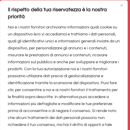
pertanto considerarsi un prodotto editoriale ai
Il rispetto della tua riservatezza è la nostra
sensi della legge n. 62 del 7/03/2001.
priorità
Noi e i nostri fornitori archiviamo informazioni quali cookie su
Il network di
un dispositivo (e/o vi accediamo) e trattiamo i dati personali,
quali gli identificativi unici e informazioni generali inviate da un
dispositivo, per personalizzare gli annunci e i contenuti,
misurare le prestazioni di annunci e contenuti, ricavare
informazioni sul pubblico e anche per sviluppare e migliorare i
prodotti. Con la tua autorizzazione noi e i nostri fornitori
possiamo utilizzare dati precisi di geolocalizzazione e
identificazione tramite la scansione del dispositivo. Puoi fare
clic per consentire a noi e ai nostri fornitori il trattamento per
le finalità sopra descritte. In alternativa puoi accedere a
informazioni più dettagliate e modificare le tue preferenze
prima di acconsentire o di negare il consenso. Si rende noto
che alcuni trattamenti dei dati personali possono non
richiedere il tuo consenso, ma hai il diritto di opporti a tale